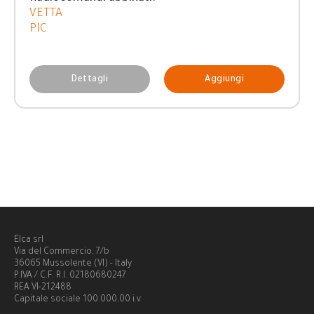
VETTA
PIC
Dettagli
Aggiungi
Elca srl
Via del Commercio, 7/b
36065 Mussolente (VI) - Italy
P.IVA / C.F. R.I. 02180680247
REA VI-212488
Capitale sociale 100.000,00 i.v.