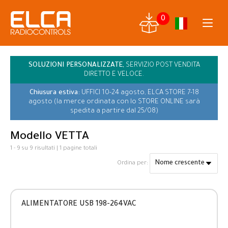
0
SOLUZIONI PERSONALIZZATE,
SERVIZIO POST VENDITA
DIRETTO E VELOCE.
Chiusura estiva:
UFFICI 10-24 agosto, ELCA STORE 7-18
agosto (la merce ordinata con lo STORE ONLINE sarà
spedita a partire dal 25/08)
Modello VETTA
1 - 9 su 9 risultati | 1 pagine totali
Ordina per:
ALIMENTATORE USB 198-264VAC