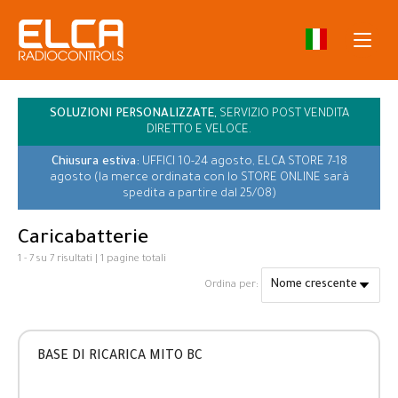
SOLUZIONI PERSONALIZZATE,
SERVIZIO POST VENDITA
DIRETTO E VELOCE.
Chiusura estiva:
UFFICI 10-24 agosto, ELCA STORE 7-18
agosto (la merce ordinata con lo STORE ONLINE sarà
spedita a partire dal 25/08)
Caricabatterie
1 - 7 su 7 risultati | 1 pagine totali
Ordina per:
BASE DI RICARICA MITO BC