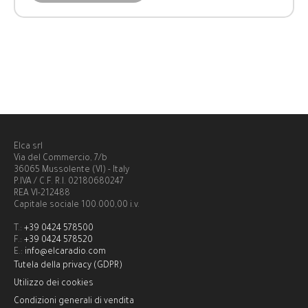
Elca srl
Via del Commercio, 7/b
36065 Mussolente (VI) - Italy
P.IVA / C.F. R.I. 02180680247
REA VI-212488
Capitale sociale 100.000,00 i.v.
T.:
+39 0424 578500
F.:
+39 0424 578520
E.:
info@elcaradio.com
Tutela della privacy (GDPR)
Utilizzo dei cookies
Condizioni generali di vendita