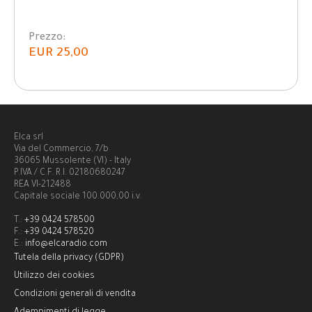
Prezzo:
EUR 25,00
Elca srl
Via del Commercio, 7/b
36065 Mussolente (VI) - Italy
P.IVA / C.F. R.I. 02180680247
REA VI-212488
Capitale sociale 100.000,00 i.v.
T.:
+39 0424 578500
F.:
+39 0424 578520
E.:
info@elcaradio.com
Tutela della privacy (GDPR)
Utilizzo dei cookies
Condizioni generali di vendita