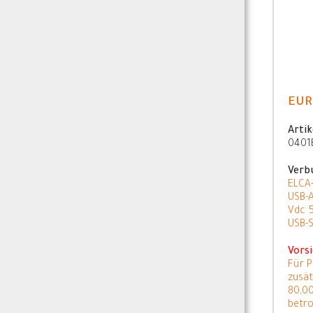
EUR
Artik
0401
Verb
ELCA-
USB-
Vdc 
USB-
Vorsi
Für P
zusät
80,00
betro