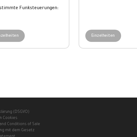
stimmte Funksteuerungen:
nzelheiten
Einzelheiten
klärung (DSGVO)
n Cookies
and Conditions of Sale
ng mit dem Gesetz
Statement