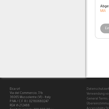
Abge
MIA
Ei
Elca srl
Datenschutzer
Via del Commercio, 7/b
Verwendung vo
36065 Mussolente (VI) - Italy
General Terms 
P.IVA / C.F. R.I. 02180680247
Übereinstimmu
REA VI-212488
Accessibility 