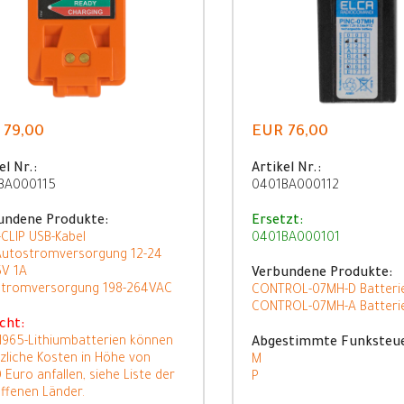
 79,00
EUR 76,00
el Nr.:
Artikel Nr.:
BA000115
0401BA000112
undene Produkte:
Ersetzt:
CLIP USB-Kabel
0401BA000101
Autostromversorgung 12-24
5V 1A
Verbundene Produkte:
Stromversorgung 198-264VAC
CONTROL-07MH-D Batteri
CONTROL-07MH-A Batteri
cht:
I965-Lithiumbatterien können
Abgestimmte Funksteu
zliche Kosten in Höhe von
M
 Euro anfallen, siehe Liste der
P
ffenen Länder.