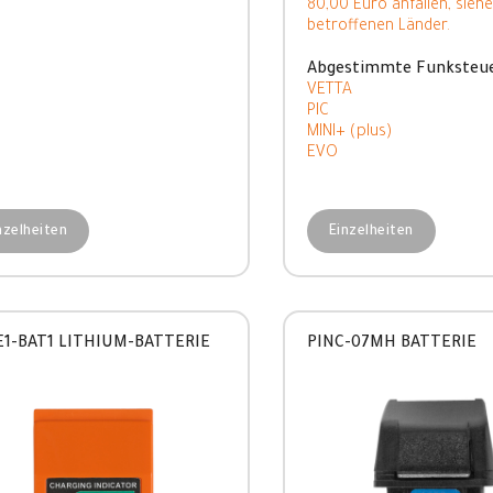
80,00 Euro anfallen, siehe
betroffenen Länder.
Abgestimmte Funksteu
VETTA
PIC
MINI+ (plus)
EVO
nzelheiten
Einzelheiten
E1-BAT1 LITHIUM-BATTERIE
PINC-07MH BATTERIE