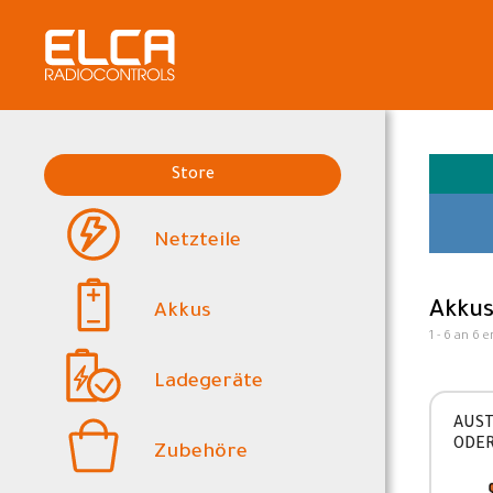
Store
Netzteile
Akku
Akkus
1 - 6 an 6 e
Ladegeräte
AUST
ODER
Zubehöre